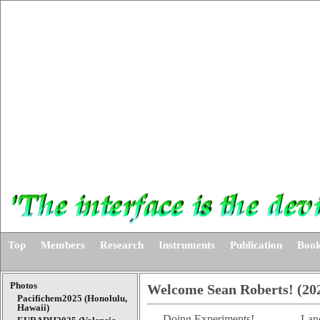
Top
Members
Research
Instruments
Publication
Book
Photos
Welcome Sean Roberts! (20
Pacifichem2025 (Honolulu,
Hawaii)
Doing Experiments!
Lanc