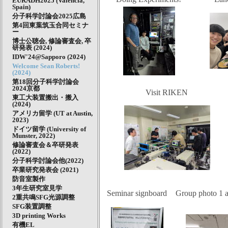
EURADH2025 (Valencia,
Spain)
分子科学討論会2025広島
第4回東葉筑玉合同セミナ
ー
博士公聴会, 修論審査会, 卒
研発表 (2024)
IDW'24@Sapporo (2024)
Welcome Sean Roberts!
(2024)
第18回分子科学討論会
2024京都
Visit RIKEN
東工大装置搬出・搬入
(2024)
アメリカ留学 (UT at Austin,
2023)
ドイツ留学 (University of
Munster, 2022)
修論審査会＆卒研発表
(2022)
分子科学討論会他(2022)
卒業研究発表会 (2021)
防音室製作
3年生研究室見学
Seminar signboard
Group photo 1 a
2重共鳴SFG光源調整
SFG装置調整
3D printing Works
有機EL