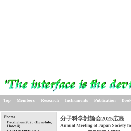
Top
Members
Research
Instruments
Publication
Book
Photos
分子科学討論会2025広島
Pacifichem2025 (Honolulu,
Annual Meeting of Japan Society fo
Hawaii)