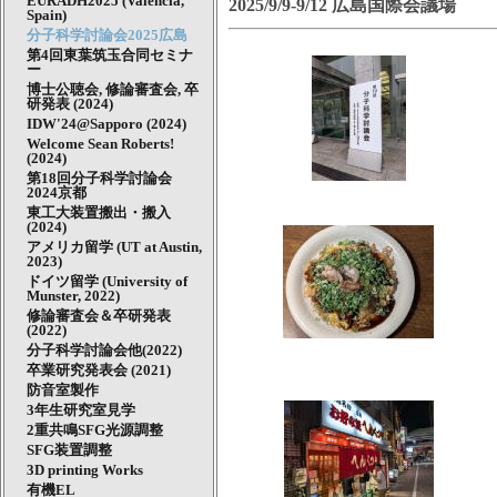
EURADH2025 (Valencia,
2025/9/9-9/12 広島国際会議場
Spain)
分子科学討論会2025広島
第4回東葉筑玉合同セミナ
ー
博士公聴会, 修論審査会, 卒
研発表 (2024)
IDW'24@Sapporo (2024)
Welcome Sean Roberts!
(2024)
第18回分子科学討論会
2024京都
東工大装置搬出・搬入
(2024)
アメリカ留学 (UT at Austin,
2023)
ドイツ留学 (University of
Munster, 2022)
修論審査会＆卒研発表
(2022)
分子科学討論会他(2022)
卒業研究発表会 (2021)
防音室製作
3年生研究室見学
2重共鳴SFG光源調整
SFG装置調整
3D printing Works
有機EL