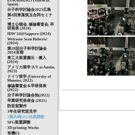
EURADH2025 (Valencia,
Spain)
分子科学討論会2025広島
第4回東葉筑玉合同セミナ
ー
博士公聴会, 修論審査会, 卒
研発表 (2024)
IDW'24@Sapporo (2024)
Welcome Sean Roberts!
(2024)
第18回分子科学討論会
2024京都
東工大装置搬出・搬入
(2024)
アメリカ留学 (UT at Austin,
2023)
ドイツ留学 (University of
Munster, 2022)
修論審査会＆卒研発表
(2022)
分子科学討論会他(2022)
卒業研究発表会 (2021)
防音室製作
3年生研究室見学
2重共鳴SFG光源調整
SFG装置調整
3D printing Works
有機EL