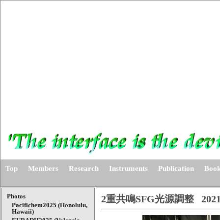
Top
Members
Research
Instruments
Publication
Book
Photos
2重共鳴SFG光源調整
2021
Pacifichem2025 (Honolulu,
Hawaii)