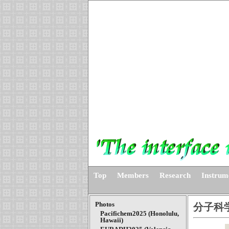
Top
Members
Research
Instrum
Photos
分子科学
Pacifichem2025 (Honolulu,
Hawaii)