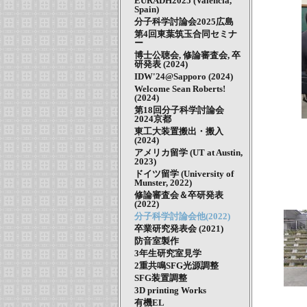
EURADH2025 (Valencia,
Spain)
分子科学討論会2025広島
第4回東葉筑玉合同セミナ
ー
博士公聴会, 修論審査会, 卒
研発表 (2024)
IDW'24@Sapporo (2024)
Welcome Sean Roberts!
(2024)
第18回分子科学討論会
2024京都
東工大装置搬出・搬入
(2024)
アメリカ留学 (UT at Austin,
2023)
ドイツ留学 (University of
Munster, 2022)
修論審査会＆卒研発表
(2022)
分子科学討論会他(2022)
卒業研究発表会 (2021)
防音室製作
3年生研究室見学
2重共鳴SFG光源調整
SFG装置調整
3D printing Works
有機EL