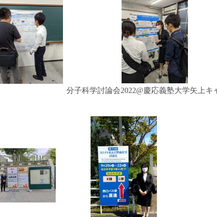
分子科学討論会2022@慶応義塾大学矢上キ