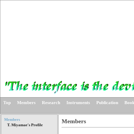
Top
Members
Research
Instruments
Publication
Book
Members
Members
T. Miyamae's Profile