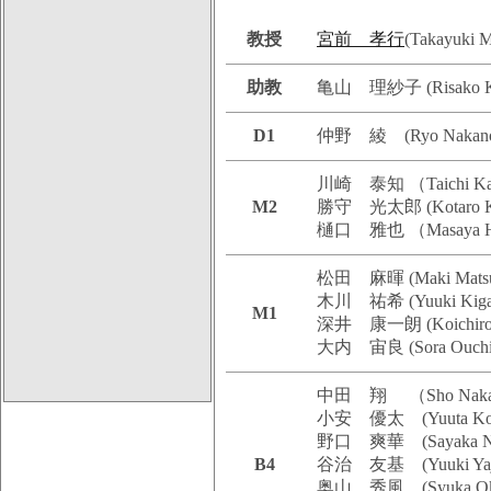
教授
宮前 孝行
(Takayuki 
助教
亀山 理紗子 (Risako 
D1
仲野 綾 (Ryo Nakan
川崎
泰知 （Taichi K
M2
勝守 光太郎 (Kotaro Ka
樋口 雅也 （Masaya H
松田 麻暉 (Maki Matsu
木川
祐希 (
Yuuki Ki
M1
深井 康一朗 (Koichiro 
大内 宙良 (Sora Ouch
中田 翔 （Sho Nak
小安 優太 (Yuuta Koy
野口 爽華 (Sayaka N
B4
谷治 友基 (Yuuki Yaj
奥山 秀風 (Syuka Ok