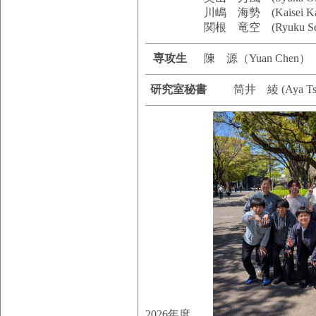
川嶋 海勢 (Kaisei Ka
関根 竜空 (Ryuku Sek
専攻生
陳
源
（Yuan Chen）
研究室秘書
筒井 綾 (Aya Tsu
2026年度