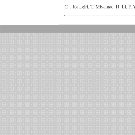
C．Katagiri, T. Miyamae,.H. Li, F. Y