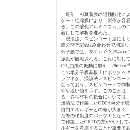
近年、Al蒸着膜の陽極酸化に
ゲート絶縁膜により、製作が容易
る。この酸化アルミニウム上の
着目して解析を進めた。
浸漬法、スピンコート法により
膜のSSP偏光組み合わせで測定し
-1
分子膜では、2881 cm
と2944 cm
振動が観測される。これに対し
-
CH
由来の振動に加え、2860 cm
3
この単分子膜基板上にポリ(3-ヘキ
ラツキが、浸漬法＞スピンコー
なっており、スピンコートで作製
やや近い値を示す。このことは
る。異種材料の接合においては
浸漬法で作製したODPA単分子膜
自由エネルギーとの差が大きく
た際の移動度のバラツキとなっ
で作製したOFETの方が低下し
ルギーを考慮することが重要で