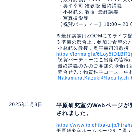
 ・奥平幸司 准教授 最終講義

 ・小林範久 教授  最終講義

 ・写真撮影等

 【祝賀パーティー】18:00～20:
※最終講義はZOOMにてライブ
※準備の都合上，参加ご希望の方
https://forms.gle/6Loy5fD1BR
 祝賀パーティーにご出席の皆様
 最終講義のみのご参加の場合は
 問合せ先：物質科学コース　中村一希 
Nakamura.Kazuki@faculty.chi
2025年1月8日
平原研究室のWebページが
されました。
https://www.tp.chiba-u.jp/hirah
平原研究室ホームページをご覧