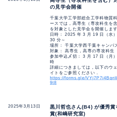
高専生（専攻科生を含む）
の見学会開催
千葉大学工学部総合工学科物質
ースでは，高専生（専攻科生を
を対象とした見学会を開催しま
日時： 2025 年 3 月 19 日（水）
30 分～
場所： 千葉大学西千葉キャンパ
対象： 高専生，高専の専攻科生
参加申込〆切： 3 月 17 日（月）
時
詳細につきましては，以下のウ
イトをご参照ください．
https://forms.gle/VYj7P7i4Bq
9t8
2025年3月13日
黒川哲也さん(B4) が優秀
賞(和嶋研究室)