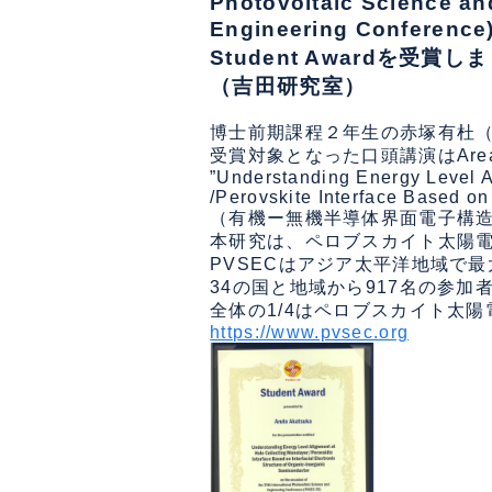
Photovoltaic Science an
Engineering Conferenc
Student Awardを受賞し
（吉田研究室）
博士前期課程２年生の赤塚有杜（吉田研
受賞対象となった口頭講演はAre
”Understanding Energy Level A
/Perovskite Interface Based on 
（有機ー無機半導体界面電子構造
本研究は、ペロブスカイト太陽電
PVSECはアジア太平洋地域で最大
34の国と地域から917名の参加
https://www.pvsec.org