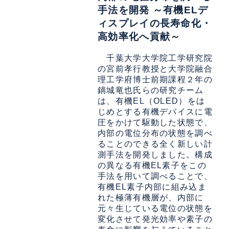
手法を開発 ～有機ELデ
ィスプレイの長寿命化・
高効率化へ貢献～
千葉大学大学院工学研究院
の宮前孝行教授と大学院融合
理工学府博士前期課程２年の
鏑城竜也氏らの研究チーム
は、有機EL（OLED）をは
じめとする有機デバイスに電
圧をかけて駆動した状態で、
内部の電位分布の状態を調べ
ることのできる全く新しい計
測手法を開発しました。構成
の異なる有機EL素子をこの
手法を用いて調べることで、
有機EL素子内部に組み込ま
れた極薄有機層が、内部に
元々生じている電位の状態を
変化させて発光効率や素子の