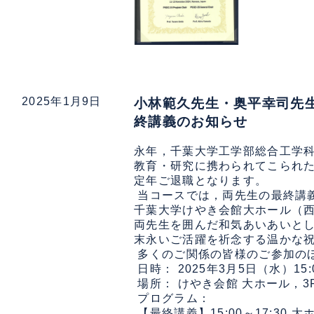
2025年1月9日
小林範久先生・奥平幸司先
終講義のお知らせ
永年，千葉大学工学部総合工学科
教育・研究に携わられてこられた
定年ご退職となります。

 当コースでは，両先生の最終講義
千葉大学けやき会館大ホール（西
両先生を囲んだ和気あいあいとし
末永いご活躍を祈念する温かな祝
 多くのご関係の皆様のご参加の
 日時： 2025年3月5日（水）15:
 場所： けやき会館 大ホール，3
 プログラム：

 【最終講義】15:00～17:30 大ホ