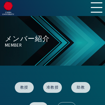
HOME
INTRODUCTION
メンバー紹介
LABORATORY
MEMBER
CURRICULUM & POLICY
MEMBER
CAMPUS LIFE
AFTER GRADUATION
INFORMATION
教授
准教授
助教
NEWS