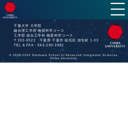
千葉大学工学部総合工学科物質科学コース
は
千葉大
学西千葉キャンパス
にあります
HOME
千葉大学 大学院
融合理工学府 物質科学コース
工学部 総合工学科 物質科学コース
INTRODUCTION
〒263-8522 千葉県 千葉市 稲毛区 弥生町 1-33
TEL & FAX：043-290-3981
LABORATORY
© 2008-2020 Graduate School of Advanced Integration Sciences,
CURRICULUM & POLICY
Chiba University.
MEMBER
CAMPUS LIFE
AFTER GRADUATION
INFORMATION
NEWS