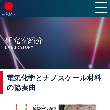
HOME
INTRODUCTION
研究室紹介
LABORATORY
LABORATORY
CURRICULUM & POLICY
MEMBER
CAMPUS LIFE
電気化学とナノスケール材料
AFTER GRADUATION
の協奏曲
INFORMATION
NEWS