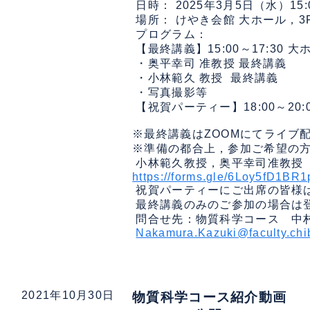
 日時： 2025年3月5日（水）15:
 場所： けやき会館 大ホール，3
 プログラム：

 【最終講義】15:00～17:30 大ホ
 ・奥平幸司 准教授 最終講義

 ・小林範久 教授  最終講義

 ・写真撮影等

 【祝賀パーティー】18:00～20:
※最終講義はZOOMにてライブ
※準備の都合上，参加ご希望の方
https://forms.gle/6Loy5fD1BR
 祝賀パーティーにご出席の皆様
 最終講義のみのご参加の場合は
 問合せ先：物質科学コース　中村一希 
Nakamura.Kazuki@faculty.chi
2021年10月30日
物質科学コース紹介動画