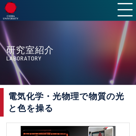
HOME
INTRODUCTION
研究室紹介
LABORATORY
LABORATORY
CURRICULUM & POLICY
MEMBER
CAMPUS LIFE
電気化学・光物理で物質の光
AFTER GRADUATION
と色を操る
INFORMATION
NEWS