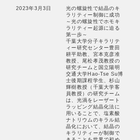
2023年3月3日
光の螺旋性で結晶のキ
ラリティー制御に成功
～光の螺旋性でホモキ
ラリティー起源に迫る
第一歩～
千葉大学分子キラリテ
ィー研究センター豊田
耕平助教、宮本克彦准
教授、尾松孝茂教授の
研究チームと国立陽明
交通大学Hao-Tse Su博
士後期課程学生、杉山
輝樹教授（千葉大学客
員教授）の研究チーム
は、光渦をレーザート
ラッピング結晶化法に
用いることで、塩素酸
ナトリウムのキラル結
晶化において、結晶の
キラリティーが制御で
きることを世界で初め