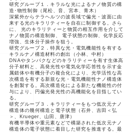
研究グループ１．キラルな光によるナノ物質の構
造･物性制御（尾松、音、宮本、青木）
深紫外からテラヘルツの波長域で偏光・波面に由
来する光のキラリティーを自在に制御する。さら
に、 光のキラリティーと物質の相互作用を介して
ナノ物質の構造制御、 電子状態の制御、化学反応
増強、生体分子操作を狙う。
研究グループ２．特異な光・電気機能性を有する
キラルナノ構造材料の創出（小林、中村）
DNAやタンパクなどのキラリティーを有す生体高
分子材料と、高発光性や電気化学応答性を示す金
属錯体や有機分子の複合化により、光学活性な高
次構造を有する新規な光・電気機能性ナノ構造体
を創製する。高次構造化による新たな機能性の付
与により、円偏光発光性の高機能化を目指してい
る。
研究グループ３．キラリティーをもつ低次元ナノ
構造体の幾何構造と電子状態（石井、吉田＜弘
＞、Krueger、山田、唐津）
有機半導体や重元素などで構築された低次元ナノ
構造体の電子状態に着目した研究を推進する。最