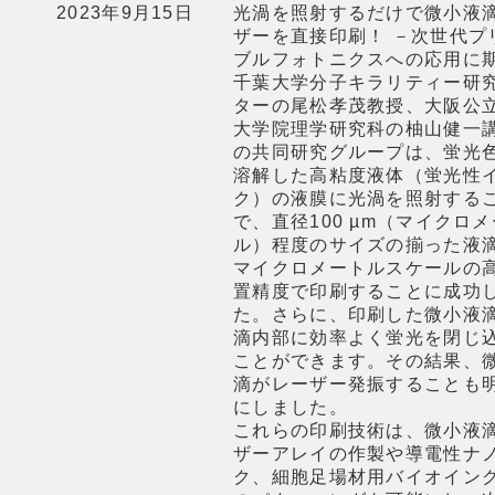
2023年9月15日
光渦を照射するだけで微小液
ザーを直接印刷！ －次世代プ
ブルフォトニクスへの応用に
千葉大学分子キラリティー研
ターの尾松孝茂教授、大阪公
大学院理学研究科の柚山健一
の共同研究グループは、蛍光
溶解した高粘度液体（蛍光性
ク）の液膜に光渦を照射する
で、直径100 µm（マイクロ
ル）程度のサイズの揃った液
マイクロメートルスケールの
置精度で印刷することに成功
た。さらに、印刷した微小液
滴内部に効率よく蛍光を閉じ
ことができます。その結果、
滴がレーザー発振することも
にしました。
これらの印刷技術は、微小液
ザーアレイの作製や導電性ナ
ク、細胞足場材用バイオイン