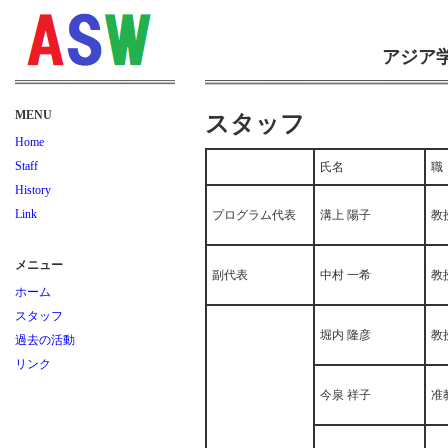
アジア
MENU
スタッフ
Home
Staff
氏名
職
History
Link
プログラム代表
溝上 陽子
教
メニュー
副代表
中村 一希
教
ホーム
スタッフ
堀内 隆彦
教
過去の活動
リンク
今泉 祥子
准